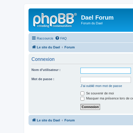
Dael Forum
Forum du Dael
Raccourcis
FAQ
Le site du Dael
Forum
Connexion
Nom d’utilisateur :
Mot de passe :
J’ai oublié mon mot de passe
Se souvenir de moi
Masquer ma présence lors de ce
Le site du Dael
Forum