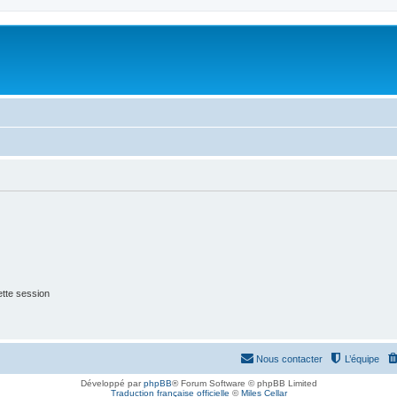
tte session
Nous contacter
L’équipe
Développé par
phpBB
® Forum Software © phpBB Limited
Traduction française officielle
©
Miles Cellar