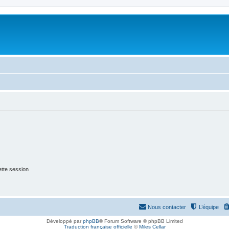
tte session
Nous contacter
L’équipe
Développé par
phpBB
® Forum Software © phpBB Limited
Traduction française officielle
©
Miles Cellar