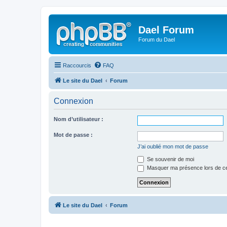
Dael Forum
Forum du Dael
Raccourcis
FAQ
Le site du Dael
Forum
Connexion
Nom d’utilisateur :
Mot de passe :
J’ai oublié mon mot de passe
Se souvenir de moi
Masquer ma présence lors de ce
Le site du Dael
Forum