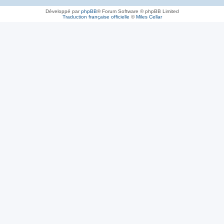
Développé par
phpBB
® Forum Software © phpBB Limited
Traduction française officielle
©
Miles Cellar