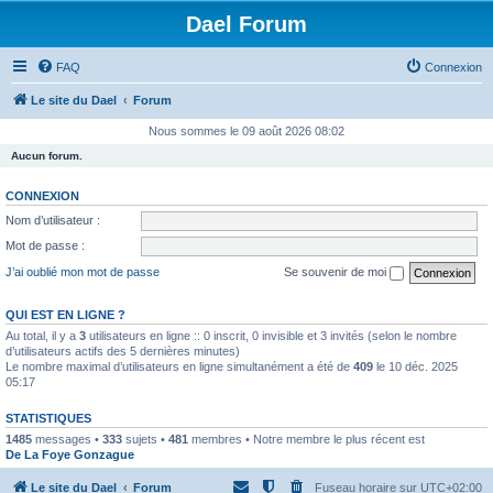
Dael Forum
FAQ
Connexion
Le site du Dael
Forum
Nous sommes le 09 août 2026 08:02
Aucun forum.
CONNEXION
Nom d’utilisateur :
Mot de passe :
J’ai oublié mon mot de passe
Se souvenir de moi
QUI EST EN LIGNE ?
Au total, il y a
3
utilisateurs en ligne :: 0 inscrit, 0 invisible et 3 invités (selon le nombre
d’utilisateurs actifs des 5 dernières minutes)
Le nombre maximal d’utilisateurs en ligne simultanément a été de
409
le 10 déc. 2025
05:17
STATISTIQUES
1485
messages •
333
sujets •
481
membres • Notre membre le plus récent est
De La Foye Gonzague
Le site du Dael
Forum
Fuseau horaire sur
UTC+02:00