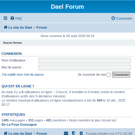
Dael Forum
FAQ
Connexion
Le site du Dael
Forum
Nous sommes le 06 août 2026 09:16
Aucun forum.
CONNEXION
Nom d’utilisateur :
Mot de passe :
J’ai oublié mon mot de passe
Se souvenir de moi
QUI EST EN LIGNE ?
Au total, il y a
6
utilisateurs en ligne :: 0 inscrit, 0 invisible et 6 invités (selon le nombre
d’utilisateurs actifs des 5 dernières minutes)
Le nombre maximal d’utilisateurs en ligne simultanément a été de
409
le 10 déc. 2025
05:17
STATISTIQUES
1485
messages •
333
sujets •
481
membres • Notre membre le plus récent est
De La Foye Gonzague
Le site du Dael
Forum
Fuseau horaire sur
UTC+02:00