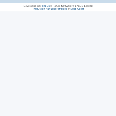
Développé par
phpBB
® Forum Software © phpBB Limited
Traduction française officielle
©
Miles Cellar