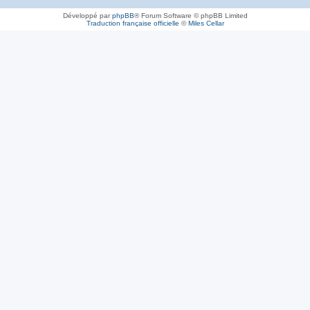
Développé par
phpBB
® Forum Software © phpBB Limited
Traduction française officielle
©
Miles Cellar